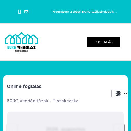
Megnézem a többi BORG szálláshelyet is →
FOGLALÁS